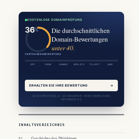
KOSTENLOSE DOMAINPRÜFUNG
Die durchschnittlichen
Domain-Bewertungen
unter 40.
VERTRAUENSBEWERTUNG
SPF
DKIM
DMARC
MTA-STS
TLS-RPT
BIMI
ERHALTEN SIE IHRE BEWERTUNG
→
SECHS PROTOKOLLE · 60 SEKUNDEN · KEINE ANMELDUNG
ERFORDERLICH
INHALTSVERZEICHNIS
Geschichte des Phishings