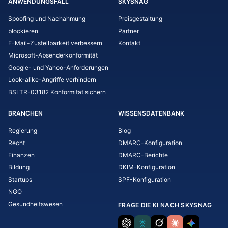
ANWENDUNGSFALL
SKYSNAG
Spoofing und Nachahmung
Preisgestaltung
blockieren
Partner
E-Mail-Zustellbarkeit verbessern
Kontakt
Microsoft-Absenderkonformität
Google- und Yahoo-Anforderungen
Look-alike-Angriffe verhindern
BSI TR-03182 Konformität sichern
BRANCHEN
WISSENSDATENBANK
Regierung
Blog
Recht
DMARC-Konfiguration
Finanzen
DMARC-Berichte
Bildung
DKIM-Konfiguration
Startups
SPF-Konfiguration
NGO
Gesundheitswesen
FRAGE DIE KI NACH SKYSNAG