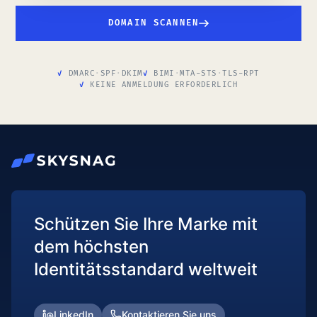
DOMAIN SCANNEN
DMARC
·
SPF
·
DKIM
BIMI
·
MTA-STS
·
TLS-RPT
KEINE ANMELDUNG ERFORDERLICH
Schützen Sie Ihre Marke mit
dem höchsten
Identitätsstandard weltweit
LinkedIn
Kontaktieren Sie uns