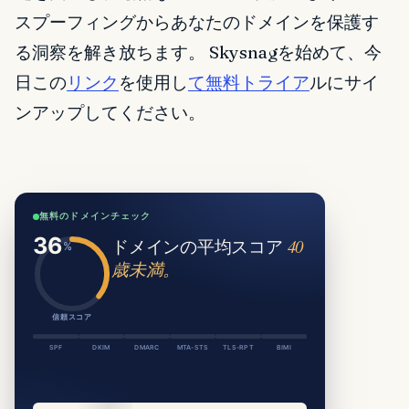
スプーフィングからあなたのドメインを保護す
る洞察を解き放ちます。 Skysnagを始めて、今
日この
リンク
を使用し
て無料トライア
ルにサイ
ンアップしてください。
無料のドメインチェック
ドメインの平均スコア
40
歳未満。
信頼スコア
SPF
DKIM
DMARC
MTA-STS
TLS-RPT
BIMI