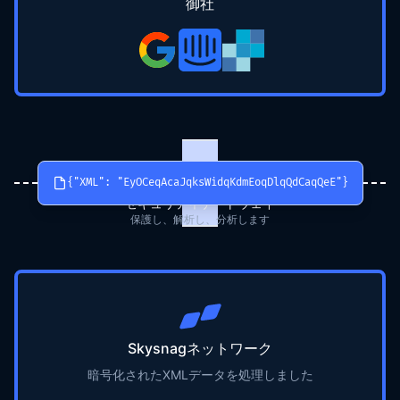
御社
{"XML": "EyOCeqAcaJqksWidqKdmEoqDlqQdCaqQeE"}
セキュリティゲートウェイ
保護し、解析し、分析します
Skysnagネットワーク
暗号化されたXMLデータを処理しました