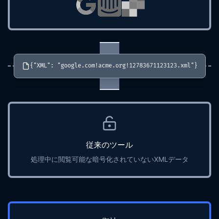
{"XML": "google.com!acme.org!12783671123123.xml"}
従来のツール
処理中に閲覧可能な暗号化されていないXMLデータ