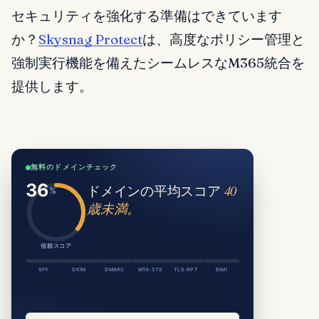
セキュリティを強化する準備はできています
か？
Skysnag Protect
は、高度なポリシー管理と
強制実行機能を備えたシームレスなM365統合を
提供します。
無料のドメインチェック
ドメインの平均スコア
40
歳未満。
信頼スコア
SPF
DKIM
DMARC
MTA-STS
TLS-RPT
BIMI