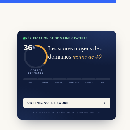
VÉRIFICATION DE DOMAINE GRATUITE
Les scores moyens des
domaines
moins de 40.
SCORE DE
CONFIANCE
SPF
DKIM
DMARC
MTA-STS
TLS-RPT
BIMI
OBTENEZ VOTRE SCORE
→
SIX PROTOCOLES · 60 SECONDES · SANS INSCRIPTION