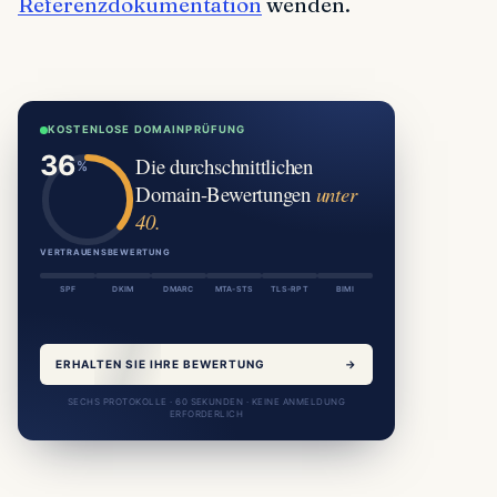
Referenzdokumentation
wenden.
KOSTENLOSE DOMAINPRÜFUNG
Die durchschnittlichen
Domain-Bewertungen
unter
40.
VERTRAUENSBEWERTUNG
SPF
DKIM
DMARC
MTA-STS
TLS-RPT
BIMI
ERHALTEN SIE IHRE BEWERTUNG
→
SECHS PROTOKOLLE · 60 SEKUNDEN · KEINE ANMELDUNG
ERFORDERLICH