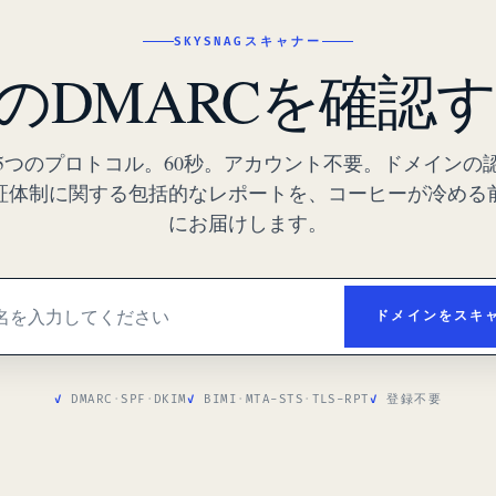
SKYSNAGスキャナー
のDMARCを確認
5つのプロトコル。60秒。アカウント不要。ドメインの
証体制に関する包括的なレポートを、コーヒーが冷める
にお届けします。
ドメインをスキ
DMARC
·
SPF
·
DKIM
BIMI
·
MTA-STS
·
TLS-RPT
登録不要