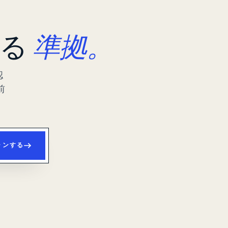
準拠。
する
認
前
ャンする