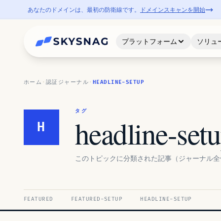
あなたのドメインは、最初の防衛線です。
ドメインスキャンを開始
プラットフォーム
ソリュ
ホーム
·
認証ジャーナル
·
HEADLINE-SETUP
タグ
headline-set
H
このトピックに分類された記事（ジャーナル全
FEATURED
FEATURED-SETUP
HEADLINE-SETUP