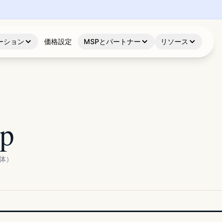
ーション
価格設定
MSPとパートナー
リソース
up
体）