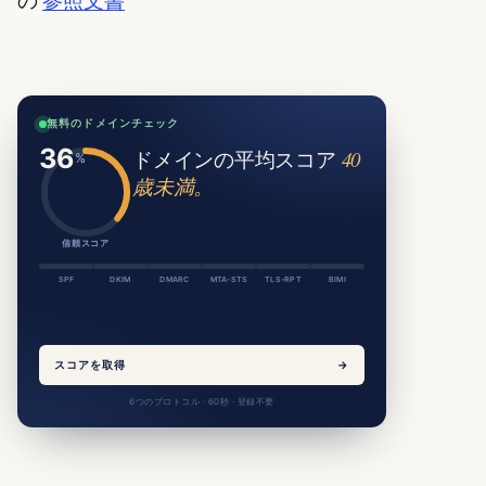
無料のドメインチェック
ドメインの平均スコア
40
歳未満。
信頼スコア
SPF
DKIM
DMARC
MTA-STS
TLS-RPT
BIMI
スコアを取得
→
6つのプロトコル · 60秒 · 登録不要