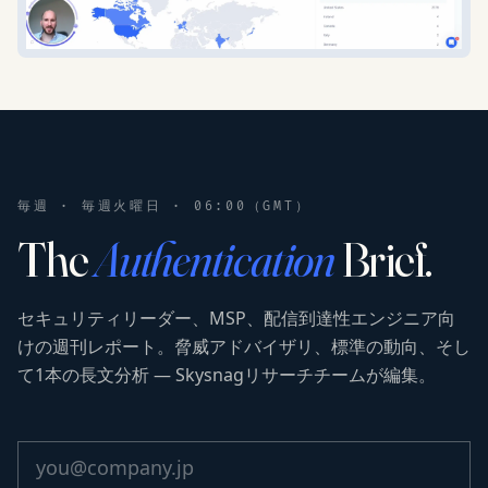
毎週 · 毎週火曜日 · 06:00（GMT）
The
Authentication
Brief.
セキュリティリーダー、MSP、配信到達性エンジニア向
けの週刊レポート。脅威アドバイザリ、標準の動向、そし
て1本の長文分析 — Skysnagリサーチチームが編集。