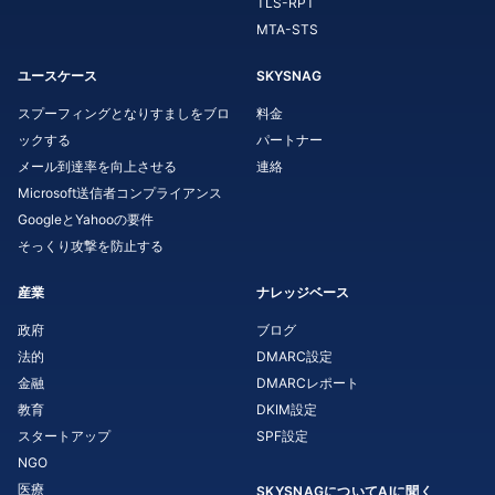
TLS-RPT
MTA-STS
ユースケース
SKYSNAG
スプーフィングとなりすましをブロ
料金
ックする
パートナー
メール到達率を向上させる
連絡
Microsoft送信者コンプライアンス
GoogleとYahooの要件
そっくり攻撃を防止する
産業
ナレッジベース
政府
ブログ
法的
DMARC設定
金融
DMARCレポート
教育
DKIM設定
スタートアップ
SPF設定
NGO
医療
SKYSNAGについてAIに聞く