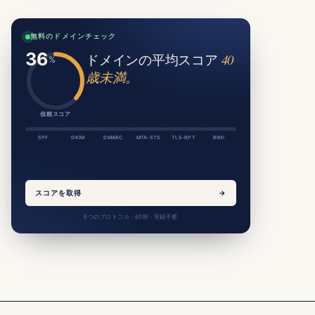
無料のドメインチェック
ドメインの平均スコア
40
歳未満。
信頼スコア
SPF
DKIM
DMARC
MTA-STS
TLS-RPT
BIMI
スコアを取得
→
6つのプロトコル · 60秒 · 登録不要