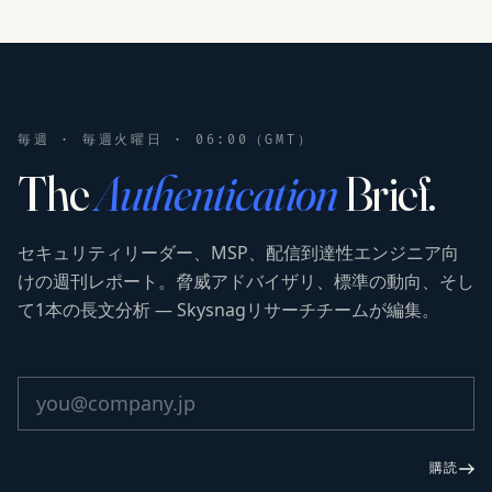
毎週 · 毎週火曜日 · 06:00（GMT）
The
Authentication
Brief.
セキュリティリーダー、MSP、配信到達性エンジニア向
けの週刊レポート。脅威アドバイザリ、標準の動向、そし
て1本の長文分析 — Skysnagリサーチチームが編集。
購読