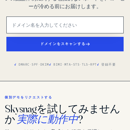
ーが冷める前にお届けします。
ドメインをスキャンする
DMARC
·
SPF
·
DKIM
BIMI
·
MTA-STS
·
TLS-RPT
登録不要
個別デモをリクエストする
Skysnagを試してみません
か
実際に動作中
?