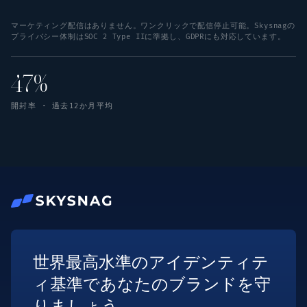
マーケティング配信はありません。ワンクリックで配信停止可能。Skysnagの
プライバシー体制はSOC 2 Type IIに準拠し、GDPRにも対応しています。
47%
開封率 · 過去12か月平均
世界最高水準のアイデンティテ
ィ基準であなたのブランドを守
りましょう