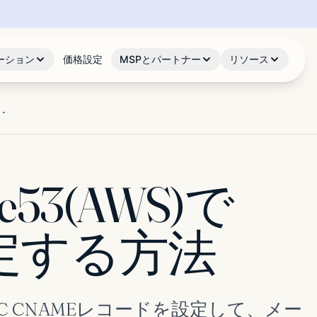
ーション
価格設定
MSPとパートナー
リソース
..
te53(AWS)で
設定する方法
 DMARC CNAMEレコードを設定して、メー