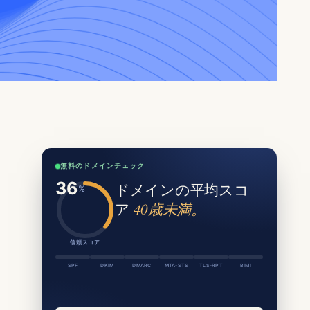
無料のドメインチェック
ドメインの平均スコ
ア
40歳未満。
信頼スコア
SPF
DKIM
DMARC
MTA-STS
TLS-RPT
BIMI