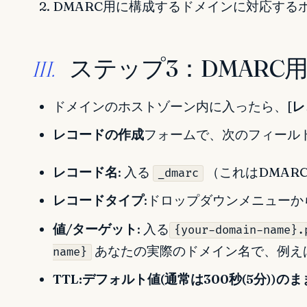
DMARC用に構成するドメインに対応する
ステップ3：DMARC
III.
ドメインのホストゾーン内に入ったら、[
レ
レコードの作成
フォームで、次のフィールド
レコード名
: 入る
（これはDMAR
_dmarc
レコードタイプ
:ドロップダウンメニューか
値/ターゲット
: 入る
{your-domain-name}.
あなたの実際のドメイン名で、例え
name}
TTL:デフォルト値(通常は300秒(5分)