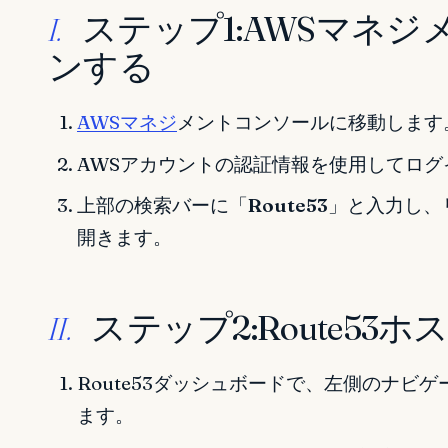
ステップ1:AWSマネ
I.
ンする
AWSマネジ
メントコンソールに移動します
AWSアカウントの認証情報を使用してログ
上部の検索バーに「
Route53
」と入力し、
開きます。
ステップ2:Route5
II.
Route53ダッシュボードで、左側のナビ
ます。