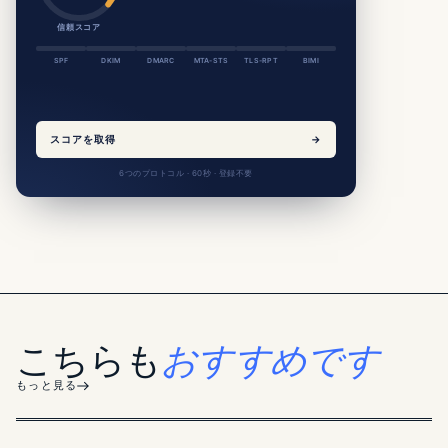
信頼スコア
SPF
DKIM
DMARC
MTA-STS
TLS-RPT
BIMI
スコアを取得
→
6つのプロトコル · 60秒 · 登録不要
こちらも
おすすめです
もっと見る