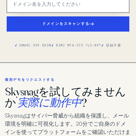
ドメインをスキャンする
DMARC
·
SPF
·
DKIM
BIMI
·
MTA-STS
·
TLS-RPT
登録不要
個別デモをリクエストする
Skysnagを試してみません
か
実際に動作中
?
Skysnagはサイバー脅威から組織を保護し、メール
環境を明確に可視化します。20分でご自身のドメ
インを使ってプラットフォームをご確認いただけま