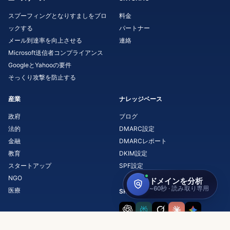
スプーフィングとなりすましをブロ
料金
ックする
パートナー
メール到達率を向上させる
連絡
Microsoft送信者コンプライアンス
GoogleとYahooの要件
そっくり攻撃を防止する
産業
ナレッジベース
政府
ブログ
法的
DMARC設定
金融
DMARCレポート
教育
DKIM設定
スタートアップ
SPF設定
NGO
医療
SKYSNAGについてAIに聞く