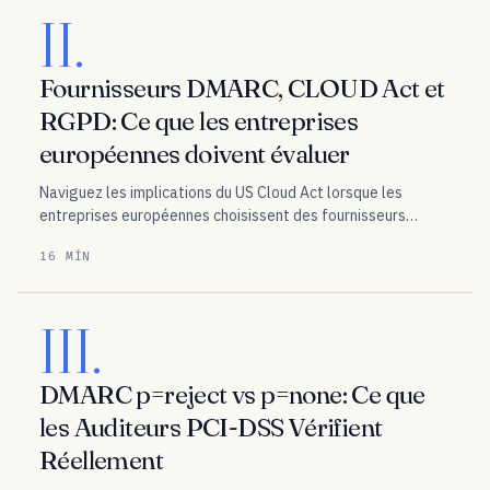
II.
Fournisseurs DMARC, CLOUD Act et
RGPD: Ce que les entreprises
européennes doivent évaluer
Naviguez les implications du US Cloud Act lorsque les
entreprises européennes choisissent des fournisseurs
DMARC. Guide essentiel de conformité pour les
16 MÍN
organisations européennes mettant en œuvre
l’authentification des e-mails.
III.
DMARC p=reject vs p=none: Ce que
les Auditeurs PCI-DSS Vérifient
Réellement