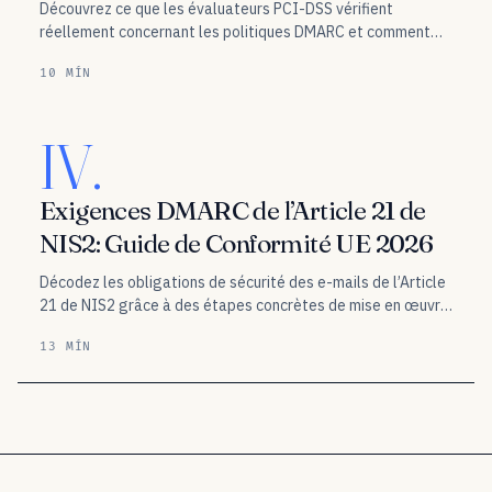
Découvrez ce que les évaluateurs PCI-DSS vérifient
réellement concernant les politiques DMARC et comment
les politiques p=reject et p=none influencent votre
10 MÍN
évaluation de conformité ainsi que votre niveau de sécurité
des e-mails.
IV.
Exigences DMARC de l’Article 21 de
NIS2: Guide de Conformité UE 2026
Décodez les obligations de sécurité des e-mails de l’Article
21 de NIS2 grâce à des étapes concrètes de mise en œuvre
du DMARC pour les organisations de l’UE confrontées aux
13 MÍN
exigences de conformité en cybersécurité.