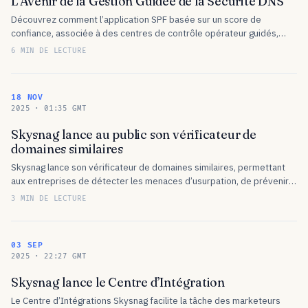
L’Avenir de la Gestion Guidée de la Sécurité DNS
Découvrez comment l’application SPF basée sur un score de
confiance, associée à des centres de contrôle opérateur guidés,
révolutionne la gestion de la sécurité DNS et la protection des
6 MIN DE LECTURE
emails.
18 NOV
2025 · 01:35 GMT
Skysnag lance au public son vérificateur de
domaines similaires
Skysnag lance son vérificateur de domaines similaires, permettant
aux entreprises de détecter les menaces d’usurpation, de prévenir
le phishing et de protéger leur identité de marque.
3 MIN DE LECTURE
03 SEP
2025 · 22:27 GMT
Skysnag lance le Centre d’Intégration
Le Centre d’Intégrations Skysnag facilite la tâche des marketeurs