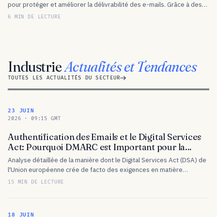
pour protéger et améliorer la délivrabilité des e-mails. Grâce à des
intégrations autonomes avec des milliers de services d’envoi, vous
6 MIN DE LECTURE
pouvez…
Industrie
Actualités et Tendances
TOUTES LES ACTUALITÉS DU SECTEUR
23 JUIN
2026 · 09:15 GMT
Authentification des Emails et le Digital Services
Act: Pourquoi DMARC est Important pour la
Confiance des Plateformes
Analyse détaillée de la manière dont le Digital Services Act (DSA) de
l'Union européenne crée de facto des exigences en matière
d'authentification des e-mails à travers des cadres de
15 MIN DE LECTURE
responsabilité,…
18 JUIN