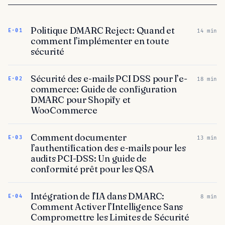
Politique DMARC Reject: Quand et
E·01
14 mín
comment l’implémenter en toute
sécurité
Sécurité des e-mails PCI DSS pour l’e-
E·02
18 mín
commerce: Guide de configuration
DMARC pour Shopify et
WooCommerce
Comment documenter
E·03
13 mín
l’authentification des e-mails pour les
audits PCI-DSS: Un guide de
conformité prêt pour les QSA
Intégration de l’IA dans DMARC:
E·04
8 mín
Comment Activer l’Intelligence Sans
Compromettre les Limites de Sécurité