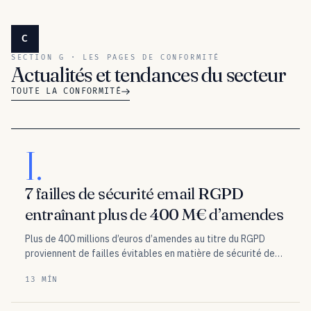
C
SECTION G · LES PAGES DE CONFORMITÉ
Actualités et tendances du secteur
TOUTE LA CONFORMITÉ
I.
7 failles de sécurité email RGPD
entraînant plus de 400 M€ d’amendes
Plus de 400 millions d’euros d’amendes au titre du RGPD
proviennent de failles évitables en matière de sécurité des
e-mails. Découvrez comment les échecs de
13 MÍN
l’authentification des e-mails ont conduit aux violations de
données chez Coupang et d’autres organisations.