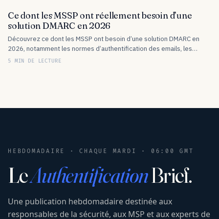
Ce dont les MSSP ont réellement besoin d’une
solution DMARC en 2026
Découvrez ce dont les MSSP ont besoin d’une solution DMARC en
2026, notamment les normes d’authentification des emails, les
exigences des fournisseurs, la gestion multi-tenant et les
5 MIN DE LECTURE
opportunités de revenus…
HEBDOMADAIRE · CHAQUE MARDI · 06:00 GMT
Le
Authentification
Brief.
Une publication hebdomadaire destinée aux
responsables de la sécurité, aux MSP et aux experts de