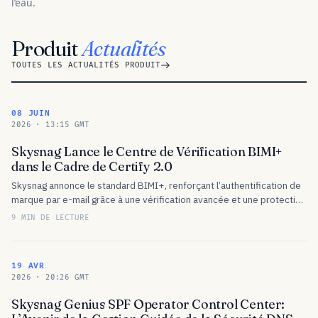
l’eau.
Produit
Actualités
TOUTES LES ACTUALITÉS PRODUIT
08 JUIN
2026 · 13:15 GMT
Skysnag Lance le Centre de Vérification BIMI+
dans le Cadre de Certify 2.0
Skysnag annonce le standard BIMI+, renforçant l’authentification de
marque par e-mail grâce à une vérification avancée et une protection
anti-usurpation pour une meilleure visibilité dans la boîte de
9 MIN DE LECTURE
réception.
19 AVR
2026 · 20:26 GMT
Skysnag Genius SPF Operator Control Center: