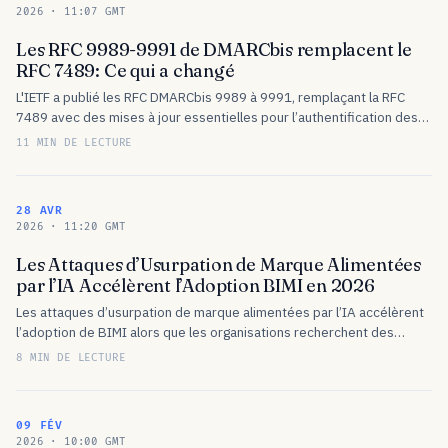
2026 · 11:07 GMT
Les RFC 9989-9991 de DMARCbis remplacent le
RFC 7489: Ce qui a changé
L'IETF a publié les RFC DMARCbis 9989 à 9991, remplaçant la RFC
7489 avec des mises à jour essentielles pour l’authentification des
e-mails. Découvrez les changements apportés et leur impact…
11 MIN DE LECTURE
28 AVR
2026 · 11:20 GMT
Les Attaques d’Usurpation de Marque Alimentées
par l’IA Accélèrent l’Adoption BIMI en 2026
Les attaques d’usurpation de marque alimentées par l’IA accélèrent
l’adoption de BIMI alors que les organisations recherchent des
indicateurs de confiance visuels pour lutter contre des campagnes
8 MIN DE LECTURE
de phishing sophistiquées.
09 FÉV
2026 · 10:00 GMT