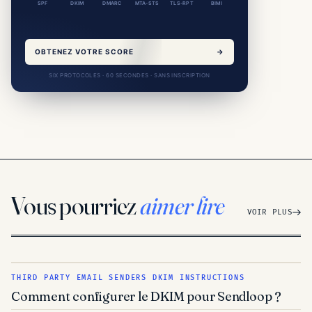
SPF
DKIM
DMARC
MTA-STS
TLS-RPT
BIMI
OBTENEZ VOTRE SCORE
→
SIX PROTOCOLES · 60 SECONDES · SANS INSCRIPTION
Vous pourriez
aimer lire
VOIR PLUS
THIRD PARTY EMAIL SENDERS DKIM INSTRUCTIONS
Comment configurer le DKIM pour Sendloop ?