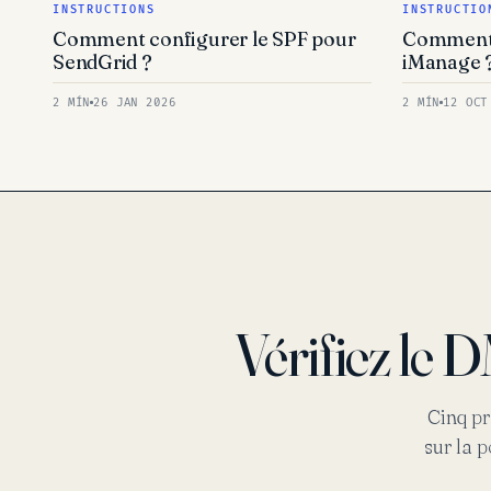
INSTRUCTIONS
INSTRUCTIO
Comment configurer le SPF pour
Comment 
SendGrid ?
iManage 
2 MÍN
26 JAN 2026
2 MÍN
12 OCT
Vérifiez le
Cinq pr
sur la 