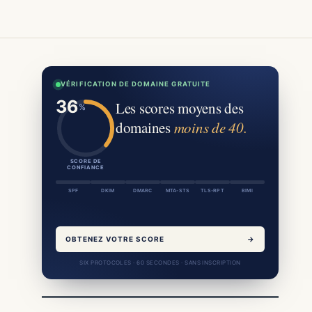
VÉRIFICATION DE DOMAINE GRATUITE
Les scores moyens des
domaines
moins de 40.
SCORE DE
CONFIANCE
SPF
DKIM
DMARC
MTA-STS
TLS-RPT
BIMI
OBTENEZ VOTRE SCORE
→
SIX PROTOCOLES · 60 SECONDES · SANS INSCRIPTION