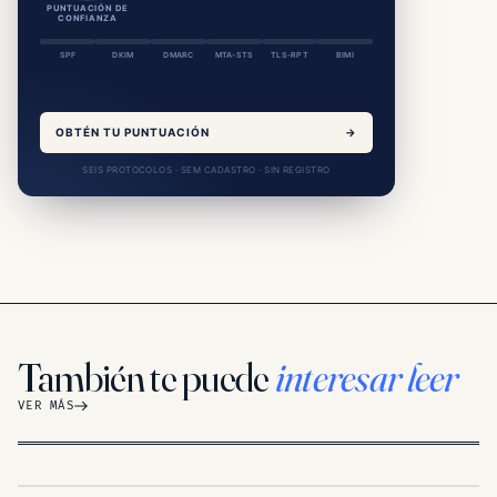
PUNTUACIÓN DE
CONFIANZA
SPF
DKIM
DMARC
MTA-STS
TLS-RPT
BIMI
OBTÉN TU PUNTUACIÓN
→
SEIS PROTOCOLOS · SEM CADASTRO · SIN REGISTRO
También te puede
interesar leer
VER MÁS