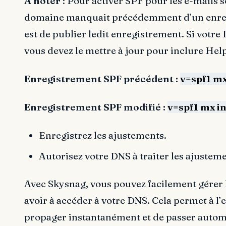
À noter
: Pour activer SPF pour les e-mails s
domaine manquait précédemment d’un enregi
est de publier ledit enregistrement. Si votr
vous devez le mettre à jour pour inclure He
Enregistrement SPF précédent :
v=spf1 mx
Enregistrement SPF modifié :
v=spf1 mx i
Enregistrez les ajustements.
Autorisez votre DNS à traiter les ajustem
Avec Skysnag, vous pouvez facilement gérer 
avoir à accéder à votre DNS. Cela permet à l
propager instantanément et de passer aut