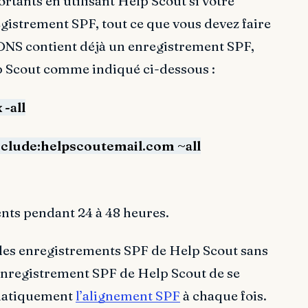
ortants en utilisant Help Scout si votre
strement SPF, tout ce que vous devez faire
e DNS contient déjà un enregistrement SPF,
lp Scout comme indiqué ci-dessous :
 -all
nclude:helpscoutemail.com ~all
ents pendant 24 à 48 heures.
les enregistrements SPF de Help Scout sans
’enregistrement SPF de Help Scout de se
omatiquement
l’alignement SPF
à chaque fois.