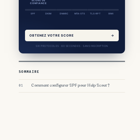
SCORE DE
CONFIANCE
SPF
DKIM
DMARC
MTA-STS
TLS-RPT
BIMI
OBTENEZ VOTRE SCORE
→
SIX PROTOCOLES · 60 SECONDES · SANS INSCRIPTION
SOMMAIRE
Comment configurer SPF pour Help Scout ?