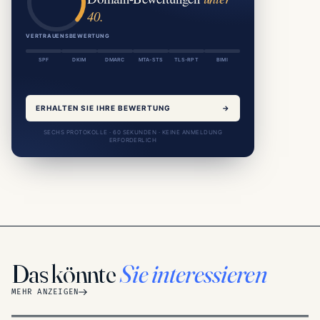
40.
VERTRAUENSBEWERTUNG
SPF
DKIM
DMARC
MTA-STS
TLS-RPT
BIMI
ERHALTEN SIE IHRE BEWERTUNG
→
SECHS PROTOKOLLE · 60 SEKUNDEN · KEINE ANMELDUNG
ERFORDERLICH
Das könnte
Sie interessieren
MEHR ANZEIGEN