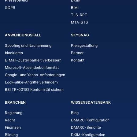
Pressebereich
DKIM
GDPR
BIMI
TLS-RPT
MTA-STS
ANWENDUNGSFALL
SKYSNAG
Spoofing und Nachahmung
Preisgestaltung
blockieren
Partner
E-Mail-Zustellbarkeit verbessern
Kontakt
Microsoft-Absenderkonformität
Google- und Yahoo-Anforderungen
Look-alike-Angriffe verhindern
BSI TR-03182 Konformität sichern
BRANCHEN
WISSENSDATENBANK
Regierung
Blog
Recht
DMARC-Konfiguration
Finanzen
DMARC-Berichte
Bildung
DKIM-Konfiguration