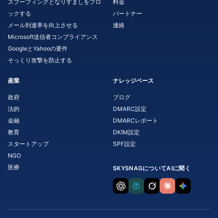
スプーフィングとなりすましをブロ
料金
ックする
パートナー
メール到達率を向上させる
連絡
Microsoft送信者コンプライアンス
GoogleとYahooの要件
そっくり攻撃を防止する
産業
ナレッジベース
政府
ブログ
法的
DMARC設定
金融
DMARCレポート
教育
DKIM設定
スタートアップ
SPF設定
NGO
医療
SKYSNAGについてAIに聞く