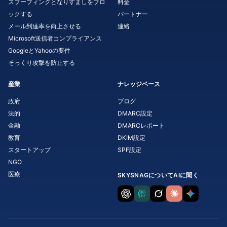
スプーフィングとなりすましをブロ
料金
ックする
パートナー
メール到達率を向上させる
連絡
Microsoft送信者コンプライアンス
GoogleとYahooの要件
そっくり攻撃を防止する
産業
ナレッジベース
政府
ブログ
法的
DMARC設定
金融
DMARCレポート
教育
DKIM設定
スタートアップ
SPF設定
NGO
医療
SKYSNAGについてAIに聞く