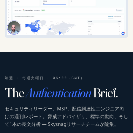
毎週 · 毎週火曜日 · 06:00（GMT）
The
Authentication
Brief.
セキュリティリーダー、MSP、配信到達性エンジニア向
けの週刊レポート。脅威アドバイザリ、標準の動向、そし
て1本の長文分析 — Skysnagリサーチチームが編集。