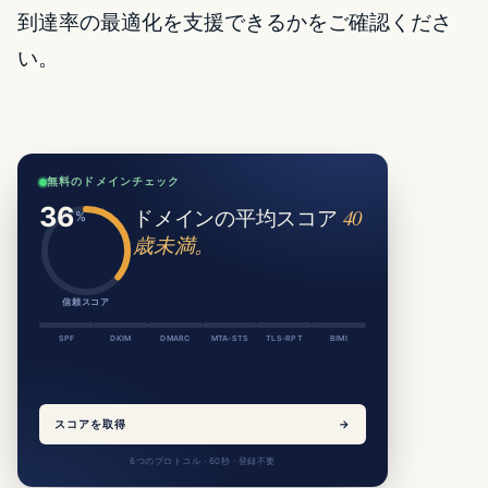
到達率の最適化を支援できるかをご確認くださ
い。
無料のドメインチェック
ドメインの平均スコア
40
歳未満。
信頼スコア
SPF
DKIM
DMARC
MTA-STS
TLS-RPT
BIMI
スコアを取得
→
6つのプロトコル · 60秒 · 登録不要