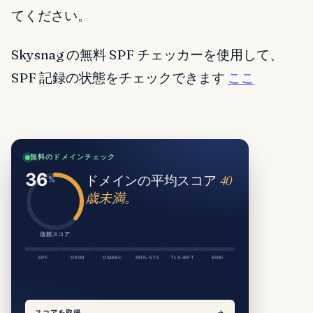
てください。
Skysnag の無料 SPF チェッカーを使用して、
SPF 記録の状態をチェックできます
ここ
無料のドメインチェック
ドメインの平均スコア
40
歳未満。
信頼スコア
SPF
DKIM
DMARC
MTA-STS
TLS-RPT
BIMI
スコアを取得
→