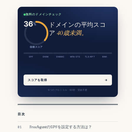
無料のドメインチェック
ドメインの平均スコ
ア
40歳未満。
信頼スコア
SPF
DKIM
DMARC
MTA-STS
TLS-RPT
BIMI
スコアを取得
→
6つのプロトコル · 60秒 · 登録不要
目次
FreeAgentのSPFを設定する方法は？