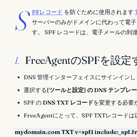
S
PFレコード
を防ぐために使用されます
サーバーのみがドメインに代わって電子
す。 SPF レコードは、電子メールの
FreeAgentのSPFを
I.
DNS 管理インターフェイスにサインインし
選択する
[ツールと設定] の DNS テンプレ
SPF の
DNS TXT レコード
を変更する必要
FreeAgentにとって、SPF TXTレコー
mydomain.com TXT v=spf1
include:_spf.f