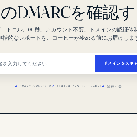
のDMARCを確認
プロトコル。60秒。アカウント不要。ドメインの認証体
包括的なレポートを、コーヒーが冷める前にお届けしま
ドメインをスキ
DMARC
·
SPF
·
DKIM
BIMI
·
MTA-STS
·
TLS-RPT
登録不要