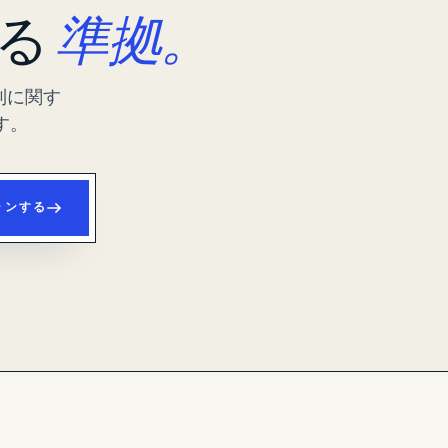
する
準拠。
制に関す
す。
ャンする