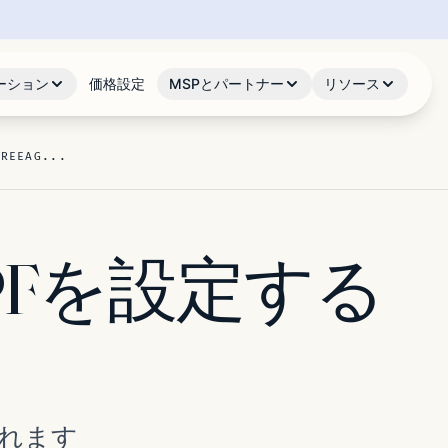
ーション
価格設定
MSPとパートナー
リソース
FREEAG...
のSPFを設定する
されます