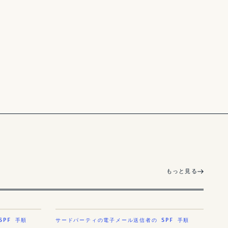
もっと見る
PF 手順
サードパーティの電子メール送信者の SPF 手順