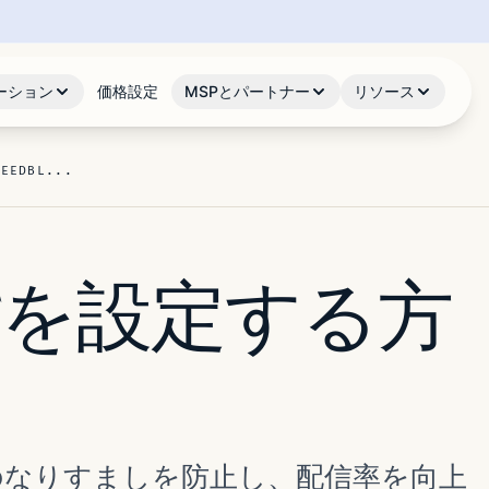
ーション
価格設定
MSPとパートナー
リソース
FEEDBL...
のSPFを設定する方
、メールのなりすましを防止し、配信率を向上