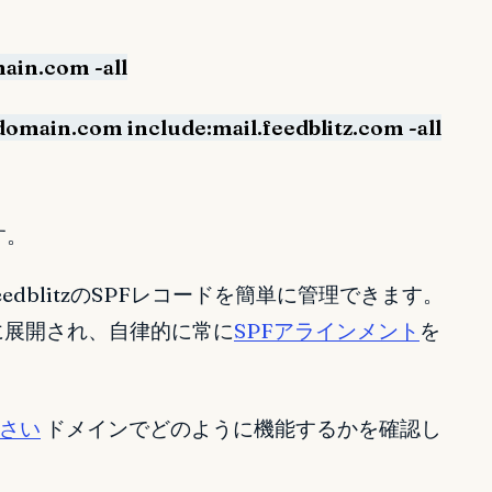
ain.com -all
domain.com include:mail.feedblitz.com -all
す。
eedblitzのSPFレコードを簡単に管理できます。
即座に展開され、自律的に常に
SPFアラインメント
を
さい
ドメインでどのように機能するかを確認し