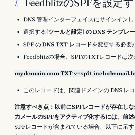
FeedblitzのSPFを設
I.
DNS 管理インターフェイスにサインインし
選択する
[ツールと設定] の DNS テンプレ
SPF の
DNS TXT レコード
を変更する必要
Feedblitzの場合、SPFのTXTレコード
mydomain.com TXT v=spf1 include:mail.fee
このレコードは、関連ドメインの DNS レ
注意すべき点：以前にSPFレコードが存在しなか
力メールのSPFをアクティブ化するには、前
SPFレコードが含まれている場合、以下に示すよ