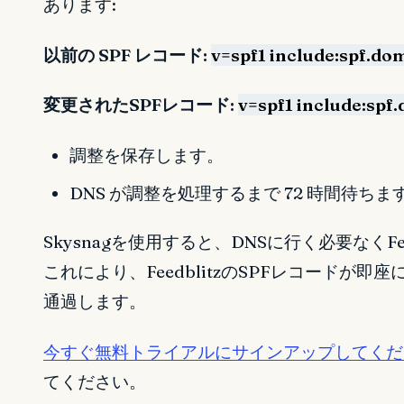
あります:
以前の SPF レコード:
v=spf1 include:spf.dom
変更されたSPFレコード:
v=spf1 include:spf.
調整を保存します。
DNS が調整を処理するまで 72 時間待ちま
Skysnagを使用すると、DNSに行く必要なくF
これにより、FeedblitzのSPFレコードが
通過します。
今すぐ無料トライアルにサインアップしてくだ
てください。