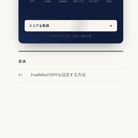
SPF
DKIM
DMARC
MTA-STS
TLS-RPT
BIMI
スコアを取得
→
6つのプロトコル · 60秒 · 登録不要
目次
FeedblitzのSPFを設定する方法