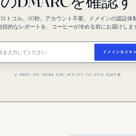
のDMARCを確認
プロトコル。60秒。アカウント不要。ドメインの認証体
包括的なレポートを、コーヒーが冷める前にお届けしま
ドメインをスキ
DMARC
·
SPF
·
DKIM
BIMI
·
MTA-STS
·
TLS-RPT
登録不要