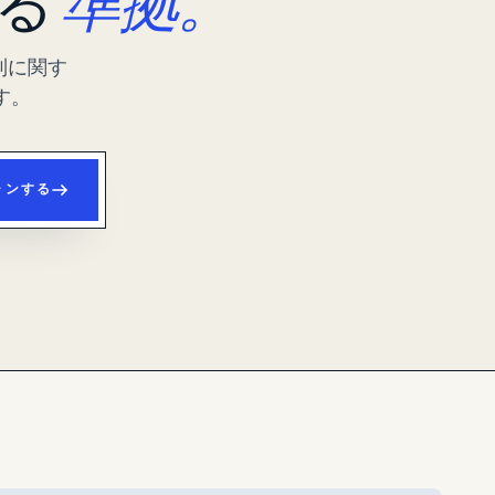
する
準拠。
制に関す
す。
ャンする