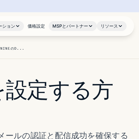
ーション
価格設定
MSPとパートナー
リソース
/
NINEのD...
IMを設定する方
は、メールの認証と配信成功を確保する