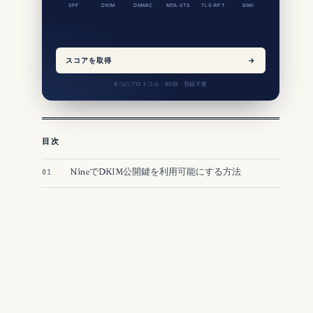
SPF
DKIM
DMARC
MTA-STS
TLS-RPT
BIMI
スコアを取得
→
6つのプロトコル · 60秒 · 登録不要
目次
NineでDKIM公開鍵を利用可能にする方法