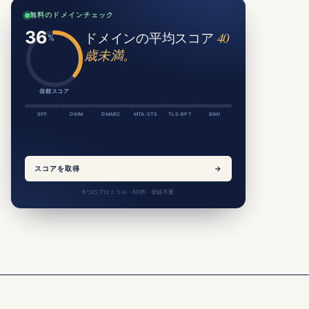
無料のドメインチェック
ドメインの平均スコア
40
歳未満。
信頼スコア
SPF
DKIM
DMARC
MTA-STS
TLS-RPT
BIMI
スコアを取得
→
6つのプロトコル · 60秒 · 登録不要