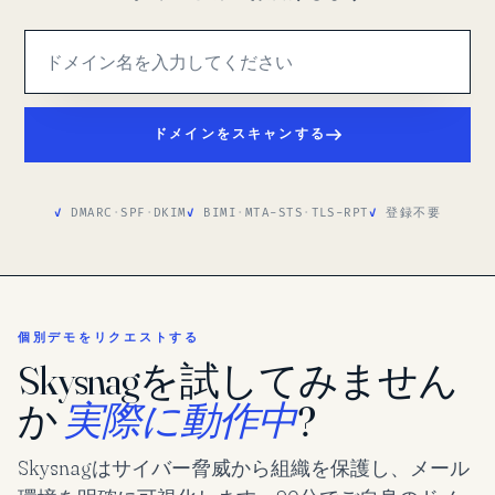
ドメインをスキャンする
DMARC
·
SPF
·
DKIM
BIMI
·
MTA-STS
·
TLS-RPT
登録不要
個別デモをリクエストする
Skysnagを試してみません
か
実際に動作中
?
Skysnagはサイバー脅威から組織を保護し、メール