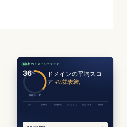
無料のドメインチェック
ドメインの平均スコ
ア
40歳未満。
信頼スコア
SPF
DKIM
DMARC
MTA-STS
TLS-RPT
BIMI
スコアを取得
→