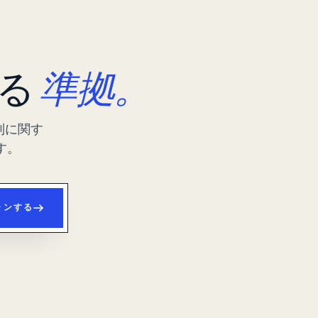
する
準拠。
制に関す
す。
ャンする