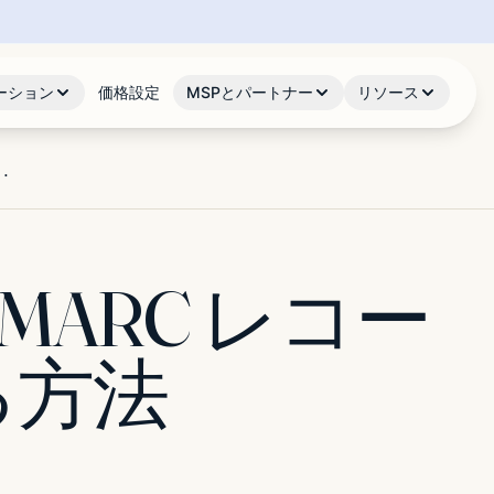
ーション
価格設定
MSPとパートナー
リソース
..
 DMARC レコー
る方法