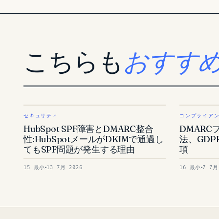
こちらも
おすす
セキュリティ
コンプライア
HubSpot SPF障害とDMARC整合
DMARC
性:HubSpotメールがDKIMで通過し
法、GDP
てもSPF問題が発生する理由
項
15 最小
13 7月 2026
16 最小
7 7月