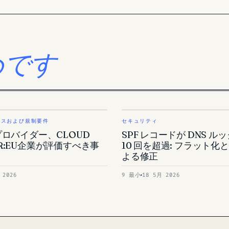
めです
ンスおよび規制要件
セキュリティ
プロバイダー、CLOUD
SPF レコードが DNS ル
R:EU企業が評価すべき事
10 回を超過: フラット化
よる修正
 2026
9 最小
18 5月 2026