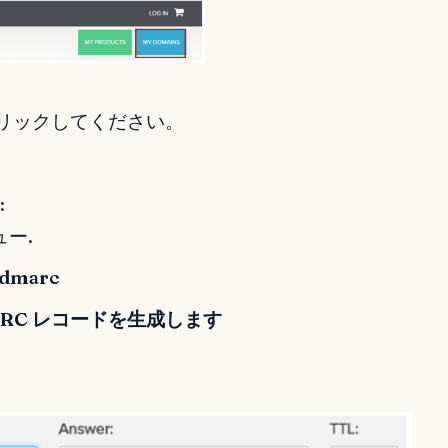
クリックしてください。
:
ー.
_dmarc
ARC レコードを生成します