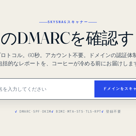
SKYSNAGスキャナー
のDMARCを確認
プロトコル。60秒。アカウント不要。ドメインの認証体
包括的なレポートを、コーヒーが冷める前にお届けしま
ドメインをスキ
DMARC
·
SPF
·
DKIM
BIMI
·
MTA-STS
·
TLS-RPT
登録不要