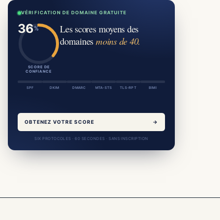
VÉRIFICATION DE DOMAINE GRATUITE
Les scores moyens des
domaines
moins de 40.
SCORE DE
CONFIANCE
SPF
DKIM
DMARC
MTA-STS
TLS-RPT
BIMI
OBTENEZ VOTRE SCORE
→
SIX PROTOCOLES · 60 SECONDES · SANS INSCRIPTION