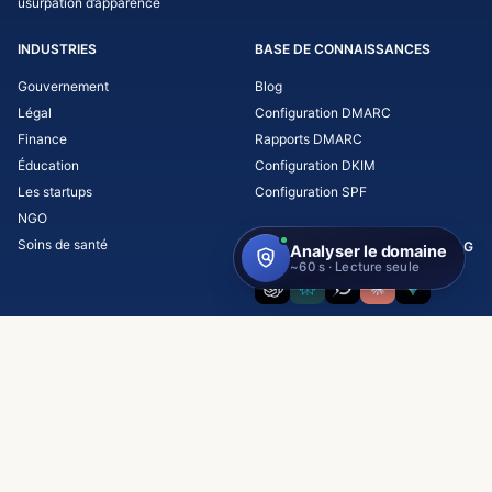
usurpation d’apparence
INDUSTRIES
BASE DE CONNAISSANCES
Gouvernement
Blog
Légal
Configuration DMARC
Finance
Rapports DMARC
Éducation
Configuration DKIM
Les startups
Configuration SPF
NGO
Soins de santé
INTERROGEZ L’IA SUR SKYSNAG
Copyright © 2026 Skysnag, Inc.
Hébergé dans l'UE
Conforme au RGPD
•
Termes et conditions.