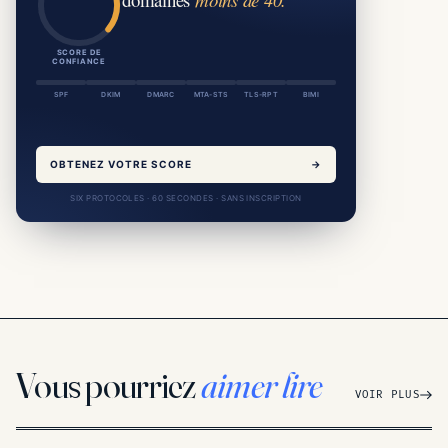
SCORE DE
CONFIANCE
SPF
DKIM
DMARC
MTA-STS
TLS-RPT
BIMI
OBTENEZ VOTRE SCORE
→
SIX PROTOCOLES · 60 SECONDES · SANS INSCRIPTION
Vous pourriez
aimer lire
VOIR PLUS