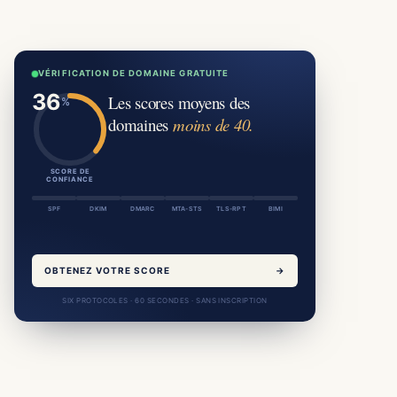
VÉRIFICATION DE DOMAINE GRATUITE
Les scores moyens des
domaines
moins de 40.
SCORE DE
CONFIANCE
SPF
DKIM
DMARC
MTA-STS
TLS-RPT
BIMI
OBTENEZ VOTRE SCORE
→
SIX PROTOCOLES · 60 SECONDES · SANS INSCRIPTION