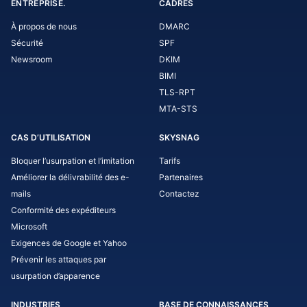
ENTREPRISE.
CADRES
À propos de nous
DMARC
Sécurité
SPF
Newsroom
DKIM
BIMI
TLS-RPT
MTA-STS
CAS D’UTILISATION
SKYSNAG
Bloquer l’usurpation et l’imitation
Tarifs
Améliorer la délivrabilité des e-
Partenaires
mails
Contactez
Conformité des expéditeurs
Microsoft
Exigences de Google et Yahoo
Prévenir les attaques par
usurpation d’apparence
INDUSTRIES
BASE DE CONNAISSANCES