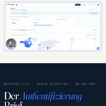
WÖCHENTLICH · JEDEN DIENSTAG · 06:00 GMT
Der
Authentifizierung
Brief.