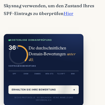
Skysnag verwenden, um den Zustand Ihres
SPF-Eintrags zu überprüfen
Hier
KOSTENLOSE DOMAINPRÜFUNG
Die durchschnittlichen
Domain-Bewertungen
unter
40.
VERTRAUENSBEWERTUNG
SPF
DKIM
DMARC
MTA-STS
TLS-RPT
BIMI
ERHALTEN SIE IHRE BEWERTUNG
→
SECHS PROTOKOLLE · 60 SEKUNDEN · KEINE ANMELDUNG
ERFORDERLICH