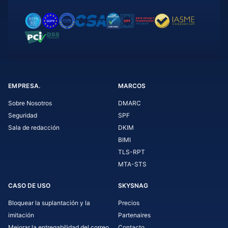
EMPRESA.
MARCOS
Sobre Nosotros
DMARC
Seguridad
SPF
Sala de redacción
DKIM
BIMI
TLS-RPT
MTA-STS
CASO DE USO
SKYSNAG
Bloquear la suplantación y la
Precios
imitación
Partenaires
Mejorar la entregabilidad del correo
Contacto