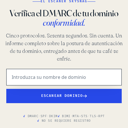
EL ESCÁNER SKYSNAG
Verifica el DMARC de tu dominio
conformidad.
Cinco protocolos. Sesenta segundos. Sin cuenta. Un
informe completo sobre la postura de autenticación
de tu dominio, entregado antes de que tu café se
enfríe.
ESCANEAR DOMINIO
DMARC
·
SPF
·
DKIM
BIMI
·
MTA-STS
·
TLS-RPT
NO SE REQUIERE REGISTRO