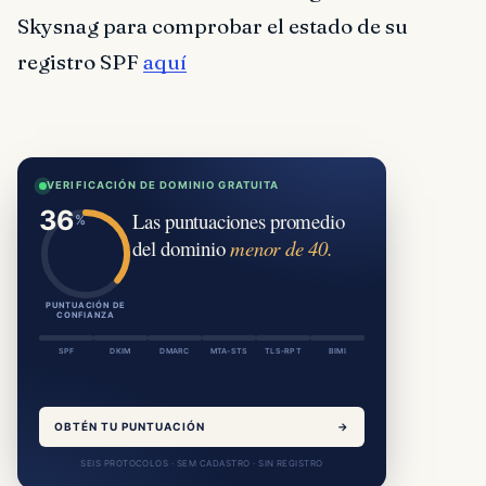
Skysnag para comprobar el estado de su
registro SPF
aquí
VERIFICACIÓN DE DOMINIO GRATUITA
Las puntuaciones promedio
del dominio
menor de 40.
PUNTUACIÓN DE
CONFIANZA
SPF
DKIM
DMARC
MTA-STS
TLS-RPT
BIMI
OBTÉN TU PUNTUACIÓN
→
SEIS PROTOCOLOS · SEM CADASTRO · SIN REGISTRO