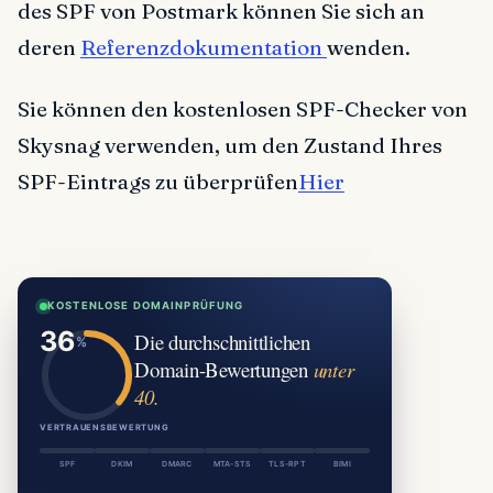
des SPF von Postmark können Sie sich an
deren
Referenzdokumentation
wenden.
Sie können den kostenlosen SPF-Checker von
Skysnag verwenden, um den Zustand Ihres
SPF-Eintrags zu überprüfen
Hier
KOSTENLOSE DOMAINPRÜFUNG
Die durchschnittlichen
Domain-Bewertungen
unter
40.
VERTRAUENSBEWERTUNG
SPF
DKIM
DMARC
MTA-STS
TLS-RPT
BIMI