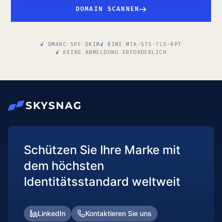
DOMAIN SCANNEN
DMARC
·
SPF
·
DKIM
BIMI
·
MTA-STS
·
TLS-RPT
KEINE ANMELDUNG ERFORDERLICH
Schützen Sie Ihre Marke mit
dem höchsten
Identitätsstandard weltweit
LinkedIn
Kontaktieren Sie uns