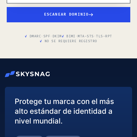
ESCANEAR DOMINIO
DMARC
·
SPF
·
DKIM
BIMI
·
MTA-STS
·
TLS-RPT
NO SE REQUIERE REGISTRO
Protege tu marca con el más
alto estándar de identidad a
nivel mundial.