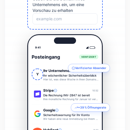
Unternehmens ein, um eine
Vorschau zu erhalten
9:41
Posteingang
VERIFIZIERT
Verifizierter Absender
Ihr Unternehmen
10:45
Y
Ihr wöchentlicher Sicherheitsüberblick
Hier ist, was diese Woche in Ihren Domains passiert ist…
Stripe
10:32
Die Rechnung INV-2847 ist bereit
Ihre monatliche Rechnung für Januar ist verfügbar…
+39 % Öffnungsrate
Google
9:15
Sicherheitswarnung für Ihr Konto
Wir haben eine neue Anmeldung bei Ihrem Google-Konto festgestellt…
HubSpot