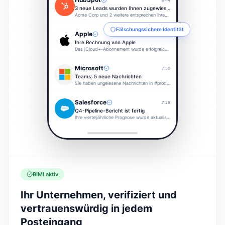
8:44
3 neue Leads wurden Ihnen zugewiesen
Acme Corp und 2 weitere entsprechen Ihren ICP-Kriterien…
Fälschungssichere Identität
Apple
8:12
Ihre Rechnung von Apple
Das iCloud+-Abonnement wurde erfolgreich verlängert…
Microsoft
7:50
Teams: 5 neue Nachrichten
Sie haben ungelesene Nachrichten in #product-launch…
Salesforce
7:28
Q4-Pipeline-Bericht ist fertig
Ihre vierteljährliche Prognose wurde aktualisiert mit…
BIMI aktiv
Ihr Unternehmen, verifiziert und
vertrauenswürdig in jedem
Posteingang