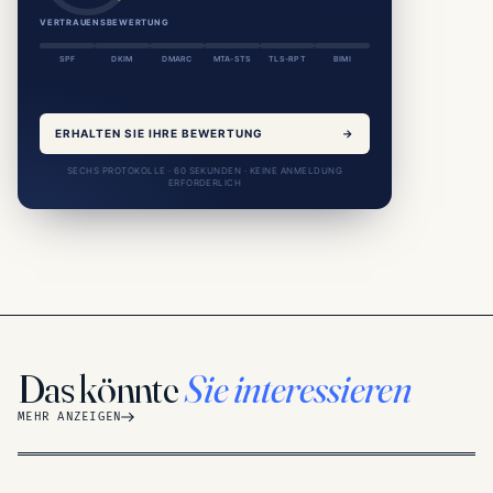
VERTRAUENSBEWERTUNG
SPF
DKIM
DMARC
MTA-STS
TLS-RPT
BIMI
ERHALTEN SIE IHRE BEWERTUNG
→
SECHS PROTOKOLLE · 60 SEKUNDEN · KEINE ANMELDUNG
ERFORDERLICH
Das könnte
Sie interessieren
MEHR ANZEIGEN