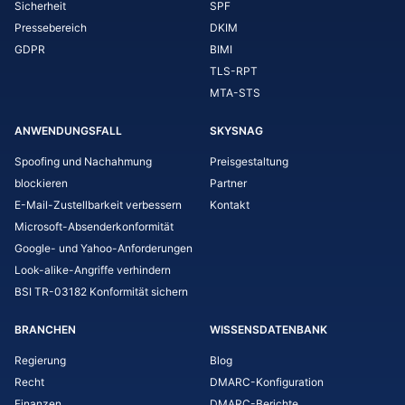
Sicherheit
SPF
Pressebereich
DKIM
GDPR
BIMI
TLS-RPT
MTA-STS
ANWENDUNGSFALL
SKYSNAG
Spoofing und Nachahmung
Preisgestaltung
blockieren
Partner
E-Mail-Zustellbarkeit verbessern
Kontakt
Microsoft-Absenderkonformität
Google- und Yahoo-Anforderungen
Look-alike-Angriffe verhindern
BSI TR-03182 Konformität sichern
BRANCHEN
WISSENSDATENBANK
Regierung
Blog
Recht
DMARC-Konfiguration
Finanzen
DMARC-Berichte