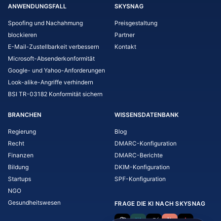
ANWENDUNGSFALL
SKYSNAG
Spoofing und Nachahmung
Preisgestaltung
blockieren
Partner
E-Mail-Zustellbarkeit verbessern
Kontakt
Microsoft-Absenderkonformität
Google- und Yahoo-Anforderungen
Look-alike-Angriffe verhindern
BSI TR-03182 Konformität sichern
BRANCHEN
WISSENSDATENBANK
Regierung
Blog
Recht
DMARC-Konfiguration
Finanzen
DMARC-Berichte
Bildung
DKIM-Konfiguration
Startups
SPF-Konfiguration
NGO
Gesundheitswesen
FRAGE DIE KI NACH SKYSNAG