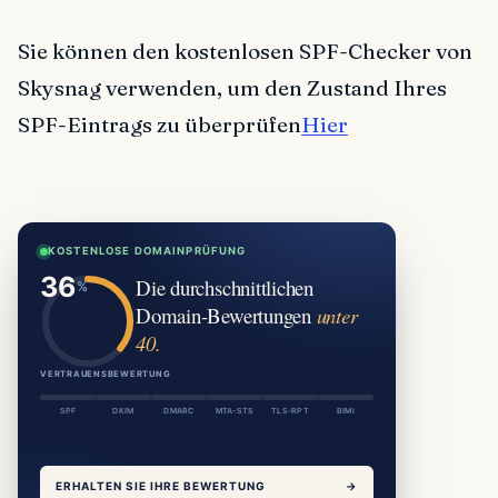
Sie können den kostenlosen SPF-Checker von
Skysnag verwenden, um den Zustand Ihres
SPF-Eintrags zu überprüfen
Hier
KOSTENLOSE DOMAINPRÜFUNG
Die durchschnittlichen
Domain-Bewertungen
unter
40.
VERTRAUENSBEWERTUNG
SPF
DKIM
DMARC
MTA-STS
TLS-RPT
BIMI
ERHALTEN SIE IHRE BEWERTUNG
→