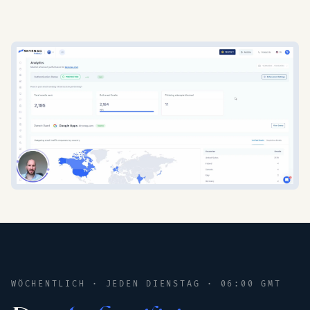
WÖCHENTLICH · JEDEN DIENSTAG · 06:00 GMT