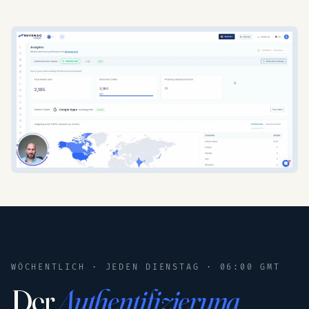
WÖCHENTLICH · JEDEN DIENSTAG · 06:00 GMT
Der
Authentifizierung