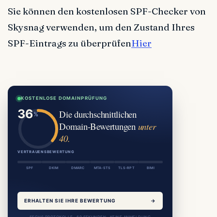
Sie können den kostenlosen SPF-Checker von
Skysnag verwenden, um den Zustand Ihres
SPF-Eintrags zu überprüfen
Hier
KOSTENLOSE DOMAINPRÜFUNG
Die durchschnittlichen
Domain-Bewertungen
unter
40.
VERTRAUENSBEWERTUNG
SPF
DKIM
DMARC
MTA-STS
TLS-RPT
BIMI
ERHALTEN SIE IHRE BEWERTUNG
→