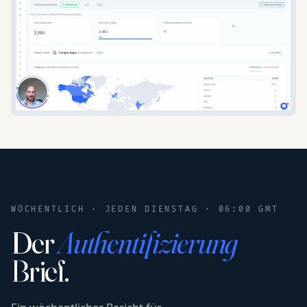
WÖCHENTLICH · JEDEN DIENSTAG · 06:00 GMT
Der
Authentifizierung
Brief.