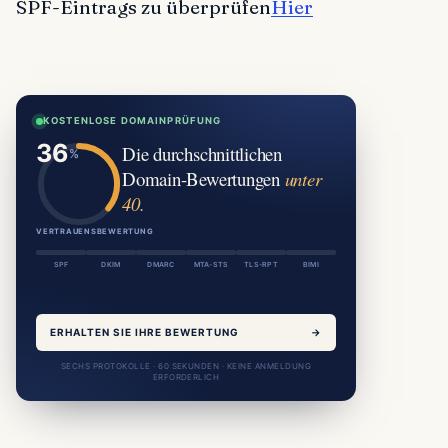
SPF-Eintrags zu überprüfen
Hier
KOSTENLOSE DOMAINPRÜFUNG
Die durchschnittlichen
Domain-Bewertungen
unter
40.
VERTRAUENSBEWERTUNG
SPF
DKIM
DMARC
MTA-STS
TLS-RPT
BIMI
ERHALTEN SIE IHRE BEWERTUNG
→
SECHS PROTOKOLLE · 60 SEKUNDEN · KEINE ANMELDUNG
ERFORDERLICH