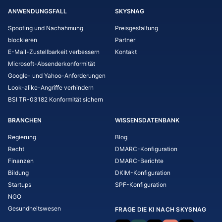
ANWENDUNGSFALL
SKYSNAG
Spoofing und Nachahmung
Preisgestaltung
blockieren
Partner
E-Mail-Zustellbarkeit verbessern
Kontakt
Microsoft-Absenderkonformität
Google- und Yahoo-Anforderungen
Look-alike-Angriffe verhindern
BSI TR-03182 Konformität sichern
BRANCHEN
WISSENSDATENBANK
Regierung
Blog
Recht
DMARC-Konfiguration
Finanzen
DMARC-Berichte
Bildung
DKIM-Konfiguration
Startups
SPF-Konfiguration
NGO
Gesundheitswesen
FRAGE DIE KI NACH SKYSNAG