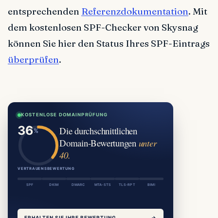
entsprechenden
Referenzdokumentation
. Mit
dem kostenlosen SPF-Checker von Skysnag
können Sie hier den Status Ihres SPF-Eintrags
überprüfen
.
KOSTENLOSE DOMAINPRÜFUNG
Die durchschnittlichen
Domain-Bewertungen
unter
40.
VERTRAUENSBEWERTUNG
SPF
DKIM
DMARC
MTA-STS
TLS-RPT
BIMI
ERHALTEN SIE IHRE BEWERTUNG
→