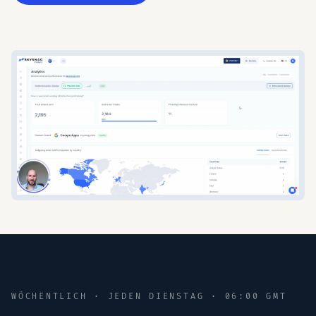
WÖCHENTLICH · JEDEN DIENSTAG · 06:00 GMT