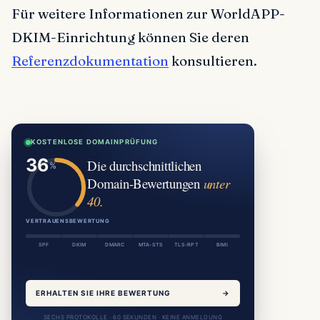
Für weitere Informationen zur WorldAPP-
DKIM-Einrichtung können Sie deren
Referenzdokumentation
konsultieren.
KOSTENLOSE DOMAINPRÜFUNG
Die durchschnittlichen
Domain-Bewertungen
unter
40.
VERTRAUENSBEWERTUNG
SPF
DKIM
DMARC
MTA-STS
TLS-RPT
BIMI
ERHALTEN SIE IHRE BEWERTUNG
→
SECHS PROTOKOLLE · 60 SEKUNDEN · KEINE ANMELDUNG