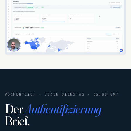
WÖCHENTLICH · JEDEN DIENSTAG · 06:00 GMT
Der
Authentifizierung
Brief.