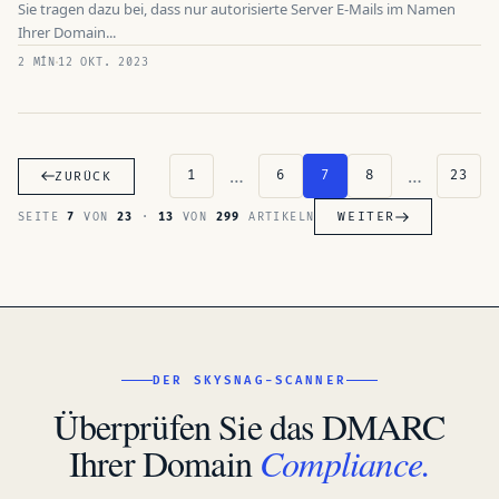
Sie tragen dazu bei, dass nur autorisierte Server E-Mails im Namen
Ihrer Domain...
2 MÍN
12 OKT. 2023
…
…
1
6
7
8
23
ZURÜCK
WEITER
SEITE
7
VON
23
·
13
VON
299
ARTIKELN
DER SKYSNAG-SCANNER
Überprüfen Sie das DMARC
Ihrer Domain
Compliance.