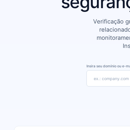
seguran
Verificação g
relacionado
monitorament
In
Insira seu domínio ou e-ma