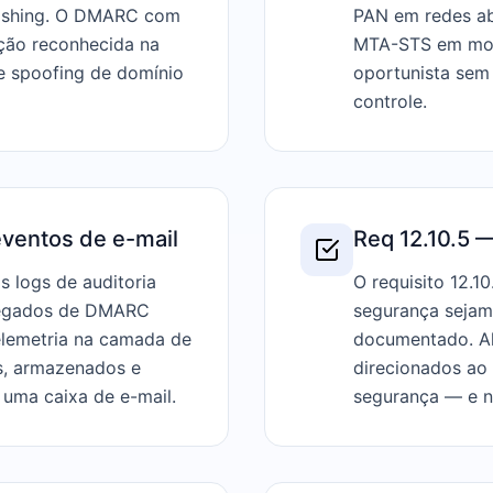
phishing. O DMARC com
PAN em redes abe
ção reconhecida na
MTA-STS em mod
e spoofing de domínio
oportunista sem 
controle.
eventos de e-mail
Req 12.10.5 —
os logs de auditoria
O requisito 12.1
agregados de DMARC
segurança sejam 
elemetria na camada de
documentado. A
os, armazenados e
direcionados ao 
 uma caixa de e-mail.
segurança — e n