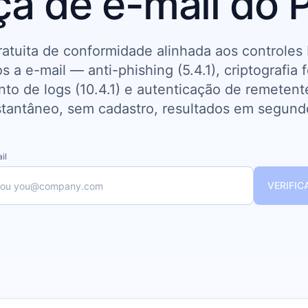
ça de e-mail do 
ratuita de conformidade alinhada aos controles
s a e-mail — anti-phishing (5.4.1), criptografia fo
o de logs (10.4.1) e autenticação de remetente 
stantâneo, sem cadastro, resultados em segund
il
VERIFI