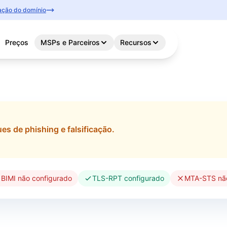
icação do domínio
Preços
MSPs e Parceiros
Recursos
es de phishing e falsificação.
6
BIMI não configurado
TLS-RPT configurado
MTA-STS não