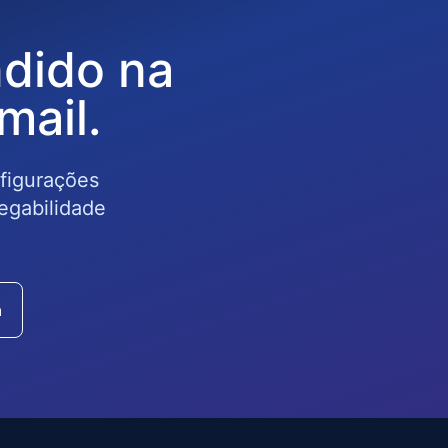
dido na
mail.
nfigurações
egabilidade
a