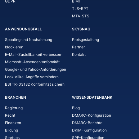
GDPR
BIMI
TLS-RPT
MTA-STS
ANWENDUNGSFALL
SKYSNAG
Spoofing und Nachahmung
Preisgestaltung
blockieren
Partner
E-Mail-Zustellbarkeit verbessern
Kontakt
Microsoft-Absenderkonformität
Google- und Yahoo-Anforderungen
Look-alike-Angriffe verhindern
BSI TR-03182 Konformität sichern
BRANCHEN
WISSENSDATENBANK
Regierung
Blog
Recht
DMARC-Konfiguration
Finanzen
DMARC-Berichte
Bildung
DKIM-Konfiguration
Startups
SPF-Konfiguration