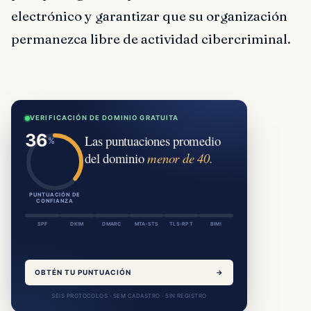
electrónico y garantizar que su organización
permanezca libre de actividad cibercriminal.
VERIFICACIÓN DE DOMINIO GRATUITA
Las puntuaciones promedio
del dominio
menor de 40.
PUNTUACIÓN DE
CONFIANZA
SPF
DKIM
DMARC
MTA-STS
TLS-RPT
BIMI
OBTÉN TU PUNTUACIÓN
→
SEIS PROTOCOLOS · SEM CADASTRO · SIN REGISTRO