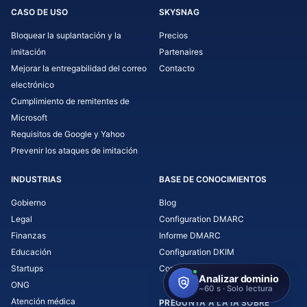
CASO DE USO
SKYSNAG
Bloquear la suplantación y la
Precios
imitación
Partenaires
Mejorar la entregabilidad del correo
Contacto
electrónico
Cumplimiento de remitentes de
Microsoft
Requisitos de Google y Yahoo
Prevenir los ataques de imitación
INDUSTRIAS
BASE DE CONOCIMIENTOS
Gobierno
Blog
Legal
Configuration DMARC
Finanzas
Informe DMARC
Educación
Configuration DKIM
Startups
Configuration SPF
ONG
Atención médica
PREGUNTA A LA IA SOBRE