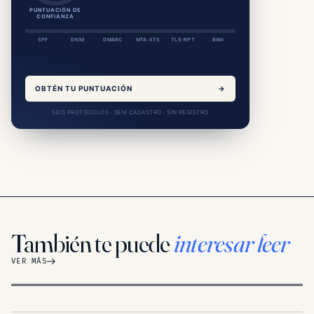
PUNTUACIÓN DE
CONFIANZA
SPF
DKIM
DMARC
MTA-STS
TLS-RPT
BIMI
OBTÉN TU PUNTUACIÓN
→
SEIS PROTOCOLOS · SEM CADASTRO · SIN REGISTRO
También te puede
interesar leer
VER MÁS