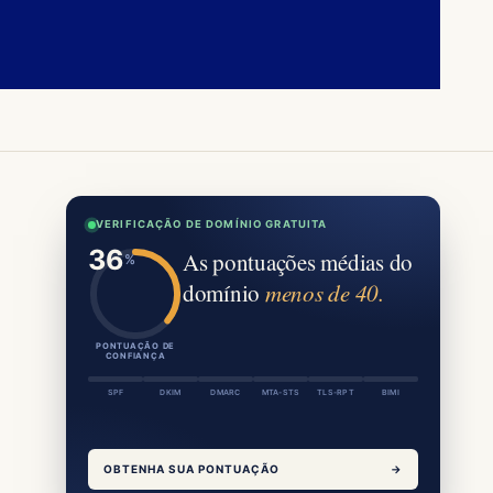
VERIFICAÇÃO DE DOMÍNIO GRATUITA
As pontuações médias do
domínio
menos de 40.
PONTUAÇÃO DE
CONFIANÇA
SPF
DKIM
DMARC
MTA-STS
TLS-RPT
BIMI
OBTENHA SUA PONTUAÇÃO
→