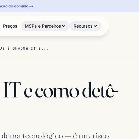
icação do domínio
Preços
MSPs e Parceiros
Recursos
UE É SHADOW IT E...
IT e como detê-
lema tecnológico — é um risco