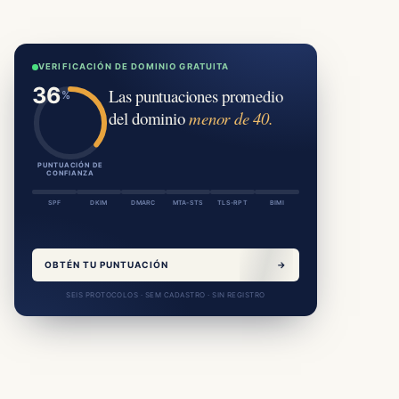
VERIFICACIÓN DE DOMINIO GRATUITA
Las puntuaciones promedio
del dominio
menor de 40.
PUNTUACIÓN DE
CONFIANZA
SPF
DKIM
DMARC
MTA-STS
TLS-RPT
BIMI
OBTÉN TU PUNTUACIÓN
→
SEIS PROTOCOLOS · SEM CADASTRO · SIN REGISTRO